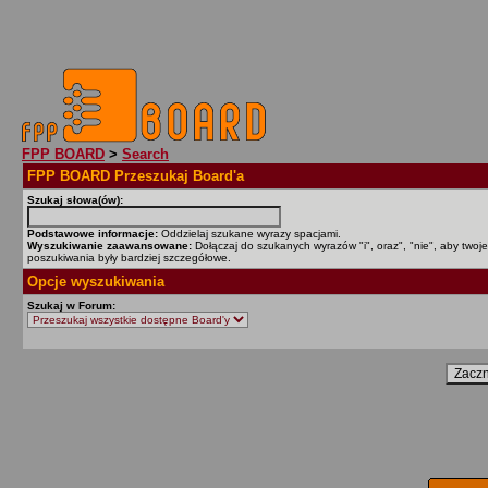
FPP BOARD
>
Search
FPP BOARD Przeszukaj Board'a
Szukaj słowa(ów):
Podstawowe informacje:
Oddzielaj szukane wyrazy spacjami.
Wyszukiwanie zaawansowane:
Dołączaj do szukanych wyrazów "i", oraz", "nie", aby twoje
poszukiwania były bardziej szczegółowe.
Opcje wyszukiwania
Szukaj w Forum: