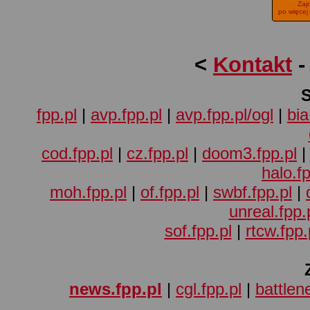
Zaj
po więcej
<
Kontakt
fpp.pl
|
avp.fpp.pl
|
avp.fpp.pl/ogl
|
bia
cod.fpp.pl
|
cz.fpp.pl
|
doom3.fpp.pl
halo.fp
moh.fpp.pl
|
of.fpp.pl
|
swbf.fpp.pl
|
unreal.fpp.
sof.fpp.pl
|
rtcw.fpp.
news.fpp.pl
|
cgl.fpp.pl
|
battlene