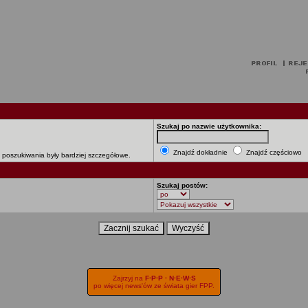
Szukaj po nazwie użytkownika:
Znajdź dokładnie
Znajdź częściowo
e poszukiwania były bardziej szczegółowe.
Szukaj postów:
Zajrzyj na
F·P·P · N·E·W·S
po więcej news'ów ze świata gier FPP.