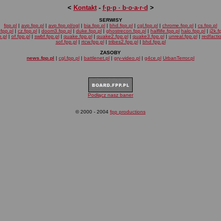
<
Kontakt
-
f·p·p · b·o·a·r·d
>
SERWISY
fpp.pl
|
avp.fpp.pl
|
avp.fpp.pl/ogl
|
bia.fpp.pl
|
bhd.fpp.pl
|
cgl.fpp.pl
|
chrome.fpp.pl
|
cs.fpp.pl
fpp.pl
|
cz.fpp.pl
|
doom3.fpp.pl
|
duke.fpp.pl
|
ghostrecon.fpp.pl
|
halflife.fpp.pl
halo.fpp.pl
|
j2k.f
.pl
|
of.fpp.pl
|
swbf.fpp.pl
|
quake.fpp.pl
|
quake2.fpp.pl
|
quake3.fpp.pl
|
unreal.fpp.pl
|
redfacti
sof.fpp.pl
|
rtcw.fpp.pl
|
tribes2.fpp.pl
|
bhd.fpp.pl
ZASOBY
news.fpp.pl
|
cgl.fpp.pl
|
battlenet.pl
|
gry-video.pl
|
g4ce.pl
UrbanTerror.pl
Podłącz nasz baner
© 2000 - 2004
fpp productions