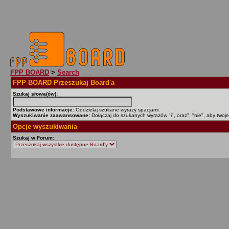
FPP BOARD
>
Search
FPP BOARD Przeszukaj Board'a
Szukaj słowa(ów):
Podstawowe informacje:
Oddzielaj szukane wyrazy spacjami.
Wyszukiwanie zaawansowane:
Dołączaj do szukanych wyrazów "i", oraz", "nie", aby twoj
Opcje wyszukiwania
Szukaj w Forum: