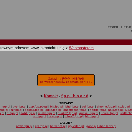
oprawnym adresem www, skontaktuj się z
Webmasterem
.
Zajrzyj na
F·P·P · N·E·W·S
po więcej news'ów ze świata gier FPP.
<
Kontakt
-
f·p·p · b·o·a·r·d
>
SERWISY
fpp.pl
|
avp.fpp.pl
|
avp.fpp.pl/ogl
|
bia.fpp.pl
|
bhd.fpp.pl
|
cgl.fpp.pl
|
chrome.fpp.pl
|
cs.fpp.pl
fpp.pl
|
cz.fpp.pl
|
doom3.fpp.pl
|
duke.fpp.pl
|
ghostrecon.fpp.pl
|
halflife.fpp.pl
halo.fpp.pl
|
j2k.f
.pl
|
of.fpp.pl
|
swbf.fpp.pl
|
quake.fpp.pl
|
quake2.fpp.pl
|
quake3.fpp.pl
|
unreal.fpp.pl
|
redfacti
sof.fpp.pl
|
rtcw.fpp.pl
|
tribes2.fpp.pl
|
bhd.fpp.pl
ZASOBY
news.fpp.pl
|
cgl.fpp.pl
|
battlenet.pl
|
gry-video.pl
|
g4ce.pl
UrbanTerror.pl