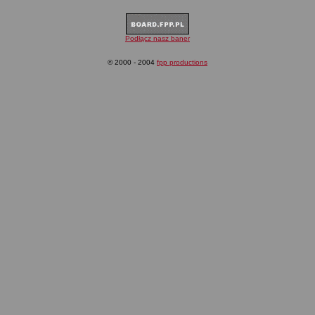
Podłącz nasz baner
© 2000 - 2004
fpp productions