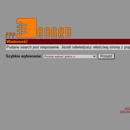
Wiadomość
Podane search jest nieporawne. Jeżeli odwiedzasz właściwą stronę z p
Szybkie wybieranie:
cod.
moh.fpp