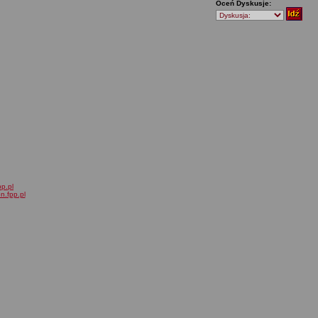
Oceń Dyskusje:
pp.pl
on.fpp.pl