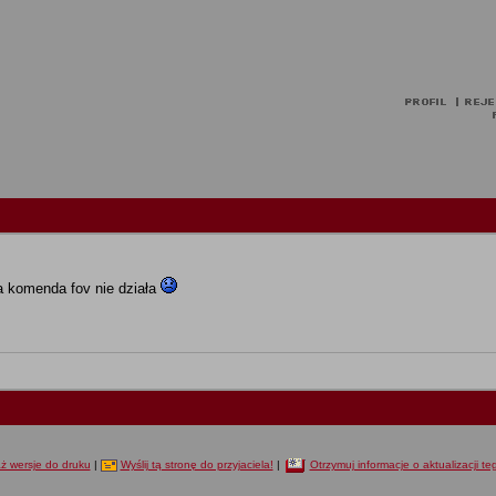
 komenda fov nie działa
ż wersje do druku
|
Wyślij tą stronę do przyjaciela!
|
Otrzymuj informacje o aktualizacji t