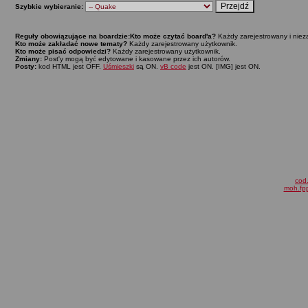
Szybkie wybieranie:
Reguły obowiązujące na boardzie:
Kto może czytać board'a?
Każdy zarejestrowany i niez
Kto może zakładać nowe tematy?
Każdy zarejestrowany użytkownik.
Kto może pisać odpowiedzi?
Każdy zarejestrowany użytkownik.
Zmiany:
Post'y mogą być edytowane i kasowane przez ich autorów.
Posty:
kod HTML jest OFF.
Uśmieszki
są ON.
vB code
jest ON. [IMG] jest ON.
cod.
moh.fpp