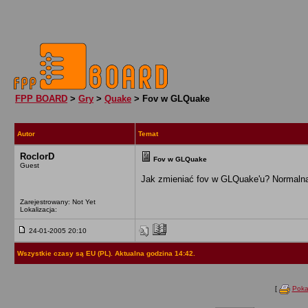
FPP BOARD
>
Gry
>
Quake
> Fov w GLQuake
Autor
Temat
RoclorD
Fov w GLQuake
Guest
Jak zmieniać fov w GLQuake'u? Normalna
Zarejestrowany: Not Yet
Lokalizacja:
24-01-2005 20:10
Wszystkie czasy są EU (PL). Aktualna godzina 14:42.
[
Poka