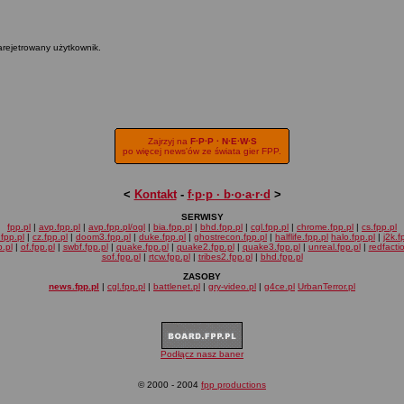
arejetrowany użytkownik.
Zajrzyj na
F·P·P · N·E·W·S
po więcej news'ów ze świata gier FPP.
<
Kontakt
-
f·p·p · b·o·a·r·d
>
SERWISY
fpp.pl
|
avp.fpp.pl
|
avp.fpp.pl/ogl
|
bia.fpp.pl
|
bhd.fpp.pl
|
cgl.fpp.pl
|
chrome.fpp.pl
|
cs.fpp.pl
fpp.pl
|
cz.fpp.pl
|
doom3.fpp.pl
|
duke.fpp.pl
|
ghostrecon.fpp.pl
|
halflife.fpp.pl
halo.fpp.pl
|
j2k.f
.pl
|
of.fpp.pl
|
swbf.fpp.pl
|
quake.fpp.pl
|
quake2.fpp.pl
|
quake3.fpp.pl
|
unreal.fpp.pl
|
redfacti
sof.fpp.pl
|
rtcw.fpp.pl
|
tribes2.fpp.pl
|
bhd.fpp.pl
ZASOBY
news.fpp.pl
|
cgl.fpp.pl
|
battlenet.pl
|
gry-video.pl
|
g4ce.pl
UrbanTerror.pl
Podłącz nasz baner
© 2000 - 2004
fpp productions