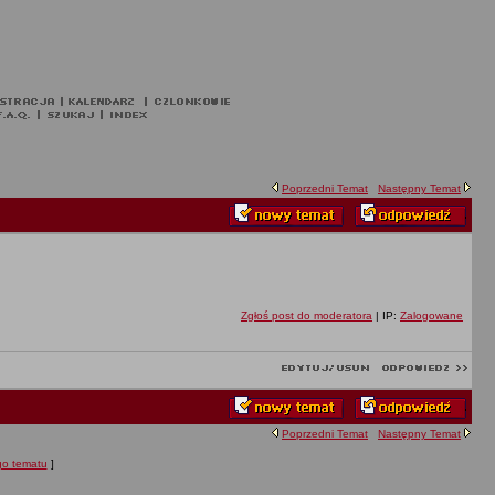
Poprzedni Temat
Następny Temat
Zgłoś post do moderatora
| IP:
Zalogowane
Poprzedni Temat
Następny Temat
ego tematu
]