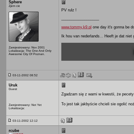
Sphere
Zjem cie
PV rulz !
__________________
www.tommy.k9.pl
one day it's gonna be do
Ik hou van nederlands... Heeft je dat niet
Zarejestrowany: Nov 2001
Lokalizacja: The One And Only
Awesome City Of Poznan.
03-11-2002 08:52
Uruk
Guest
Zgadzam się z wami w kwestii, że pecety
To jest tak jakbyście chcieli sie ogolić 
Zarejestrowany: Not Yet
Lokalizacja:
03-11-2002 12:12
rcube