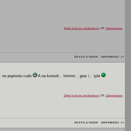
Zgłoś post do moderatora
| IP:
Zalogowane
.. no poprostu cudo
A na konsoli... hmmm... grac i... tyle
Zgłoś post do moderatora
| IP:
Zalogowane