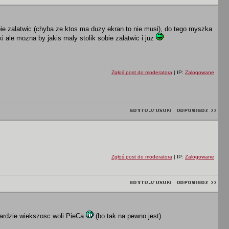
ie zalatwic (chyba ze ktos ma duzy ekran to nie musi), do tego myszka
 ale mozna by jakis maly stolik sobie zalatwic i juz
Zgłoś post do moderatora
| IP:
Zalogowane
Zgłoś post do moderatora
| IP:
Zalogowane
oardzie wiekszosc woli PieCa
(bo tak na pewno jest).