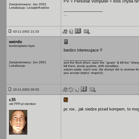
PV = Personal Vomputer = ktos chyba n
Zarejestrowany: Jan 2002
Lokalizacja: Leżajsk/Kraków
__________________
...
03-11-2002 21:33
weirdo
kontemplator bytu
bardzo interesujace !!
__________________
Zarejestrowany: Jun 2001
sort the flock (then, warn the "goats" & kill the "shee
Lokalizacja:
kill them, dump qualms, shift moralities,
values aside, each one; die sheep! die to reverse t
you accept (reject, respect);
10-11-2002 00:53
c35
old FPP.pl member
pc rox.. jak siedze przed kompem, to mo