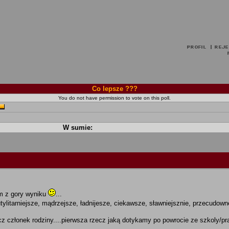
Co lepsze ???
You do not have permission to vote on this poll.
W sumie:
m z gory wyniku
...
 utylitarniejsze, mądrzejsze, ładnijesze, ciekawsze, sławniejsznie, przecudow
z członek rodziny....pierwsza rzecz jaką dotykamy po powrocie ze szkoly/p