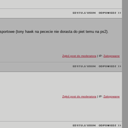
 sportowe (tony hawk na pececie nie dorasta do piet temu na ps2).
Zgłoś post do moderatora
| IP:
Zalogowane
Zgłoś post do moderatora
| IP:
Zalogowane