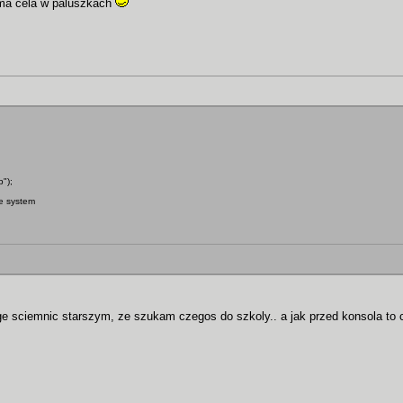
ima cela w paluszkach
p");
he system
ge sciemnic starszym, ze szukam czegos do szkoly.. a jak przed konsola to