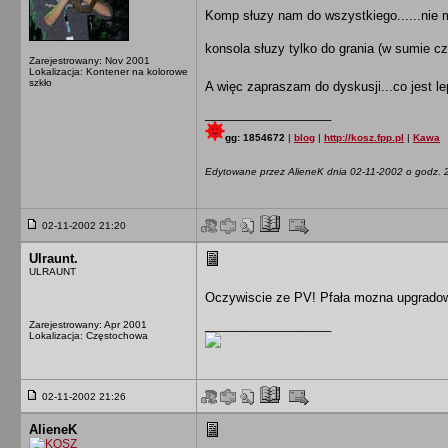
Komp słuzy nam do wszystkiego......nie 
konsola słuzy tylko do grania (w sumie c
Zarejestrowany: Nov 2001
Lokalizacja: Kontener na kolorowe
szkło
A więc zapraszam do dyskusji...co jest l
__________________
gg: 1854672
|
blog
|
http://kosz.fpp.pl
|
Kawa
Edytowane przez AlieneK dnia 02-11-2002 o godz. 
02-11-2002 21:20
Ulraunt.
ULRAUNT
Oczywiscie ze PV! Pfała mozna upgradowa
__________________
Zarejestrowany: Apr 2001
Lokalizacja: Częstochowa
02-11-2002 21:26
AlieneK