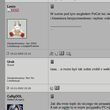
Lesio
W sumie pod tym wzgledem PeCet tez nie 
i klawiatura bezpszewodowa i wybrac sobi
__________________
...
Zarejestrowany: Jan 2002
Lokalizacja: Leżajsk/Kraków
10-11-2002 21:12
Uruk
Guest
taaa... a może byś tak sobie zrobił z wa
Zarejestrowany: Not Yet
Lokalizacja:
10-11-2002 22:26
CaRgOOL
Skilled (Knight)
Jak dla mnie topik do niczego nie prowa
A tak w ogole to w moim przypadku PC=q