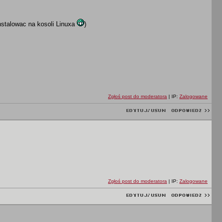
nstalowac na kosoli Linuxa
)
Zgłoś post do moderatora
| IP:
Zalogowane
Zgłoś post do moderatora
| IP:
Zalogowane