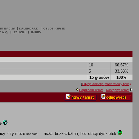
10
66.67%
5
33.33%
15 głosów
100%
[
Edycja ankiety (moderatorzy tylko)
]
Poprzedni Temat
Następny Temat
ne
racy. czy moze
....mała, bezkształtna, bez stacji dyskietek
...
konsola