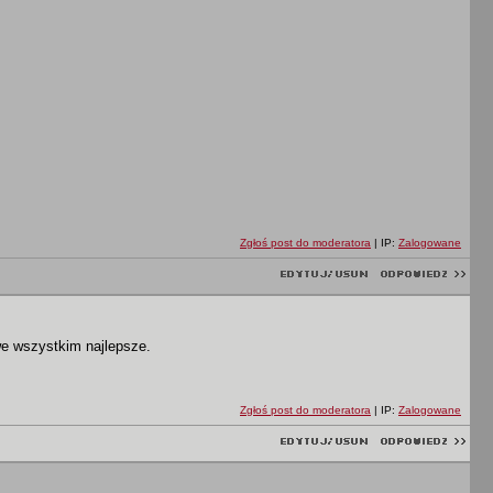
Zgłoś post do moderatora
| IP:
Zalogowane
we wszystkim najlepsze.
Zgłoś post do moderatora
| IP:
Zalogowane