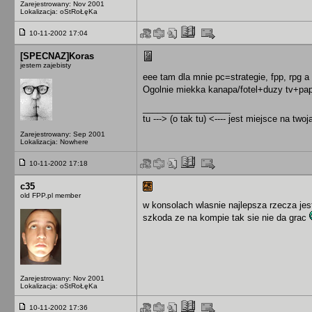
Zarejestrowany: Nov 2001
Lokalizacja: oStRoŁęKa
10-11-2002 17:04
[SPECNAZ]Koras
jestem zajebisty
eee tam dla mnie pc=strategie, fpp, rpg a
Ogolnie miekka kanapa/fotel+duzy tv+papu
__________________
tu ---> (o tak tu) <---- jest miejsce na two
Zarejestrowany: Sep 2001
Lokalizacja: Nowhere
10-11-2002 17:18
c35
old FPP.pl member
w konsolach wlasnie najlepsza rzecza jest
szkoda ze na kompie tak sie nie da grac
Zarejestrowany: Nov 2001
Lokalizacja: oStRoŁęKa
10-11-2002 17:36