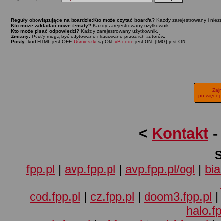
Reguły obowiązujące na boardzie:
Kto może czytać board'a?
Każdy zarejestrowany i niez
Kto może zakładać nowe tematy?
Każdy zarejestrowany użytkownik.
Kto może pisać odpowiedzi?
Każdy zarejestrowany użytkownik.
Zmiany:
Post'y mogą być edytowane i kasowane przez ich autorów.
Posty:
kod HTML jest OFF.
Uśmieszki
są ON.
vB code
jest ON. [IMG] jest ON.
Zaj
po więcej
<
Kontakt
fpp.pl
|
avp.fpp.pl
|
avp.fpp.pl/ogl
|
bia
cod.fpp.pl
|
cz.fpp.pl
|
doom3.fpp.pl
halo.fp