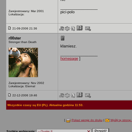
__________________
Zarejestrowany: Mar 2001
pici-polo
Lokalizacja:
21-09-2006 21:36
r00ster
Stronger than Death
kłamiesz.
__________________
homepage
]
Zarejestrowany: Nov 2002
Lokalizacja: Eternal
22-12-2006 19:46
Wszystkie czasy są EU (PL). Aktualna godzina 11:53.
[
Pokaż wersje do druku
|
Wyślij tą stronę 
Szybkie wybieranie: