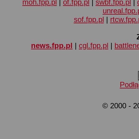
moh.fpp.pl
|
of.fpp.pl
|
swbf.fpp.pl
|
unreal.fpp.
sof.fpp.pl
|
rtcw.fpp.
news.fpp.pl
|
cgl.fpp.pl
|
battlene
Podłą
© 2000 - 