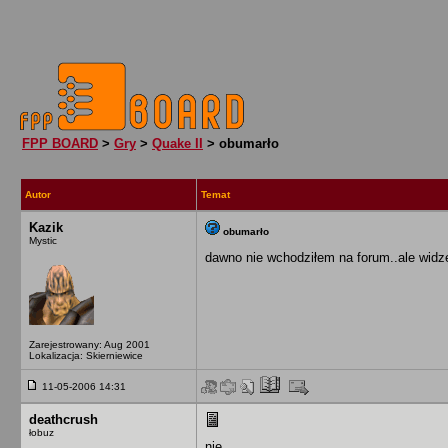
FPP BOARD
>
Gry
>
Quake II
> obumarło
Autor
Temat
Kazik
obumarło
Mystic
dawno nie wchodziłem na forum..ale widzę
Zarejestrowany: Aug 2001
Lokalizacja: Skierniewice
11-05-2006 14:31
deathcrush
łobuz
nie