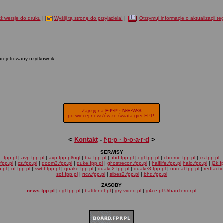
ż wersje do druku
|
Wyślij tą stronę do przyjaciela!
|
Otrzymuj informacje o aktualizacji t
arejetrowany użytkownik.
Zajrzyj na
F·P·P · N·E·W·S
po więcej news'ów ze świata gier FPP.
<
Kontakt
-
f·p·p · b·o·a·r·d
>
SERWISY
fpp.pl
|
avp.fpp.pl
|
avp.fpp.pl/ogl
|
bia.fpp.pl
|
bhd.fpp.pl
|
cgl.fpp.pl
|
chrome.fpp.pl
|
cs.fpp.pl
fpp.pl
|
cz.fpp.pl
|
doom3.fpp.pl
|
duke.fpp.pl
|
ghostrecon.fpp.pl
|
halflife.fpp.pl
halo.fpp.pl
|
j2k.f
.pl
|
of.fpp.pl
|
swbf.fpp.pl
|
quake.fpp.pl
|
quake2.fpp.pl
|
quake3.fpp.pl
|
unreal.fpp.pl
|
redfacti
sof.fpp.pl
|
rtcw.fpp.pl
|
tribes2.fpp.pl
|
bhd.fpp.pl
ZASOBY
news.fpp.pl
|
cgl.fpp.pl
|
battlenet.pl
|
gry-video.pl
|
g4ce.pl
UrbanTerror.pl