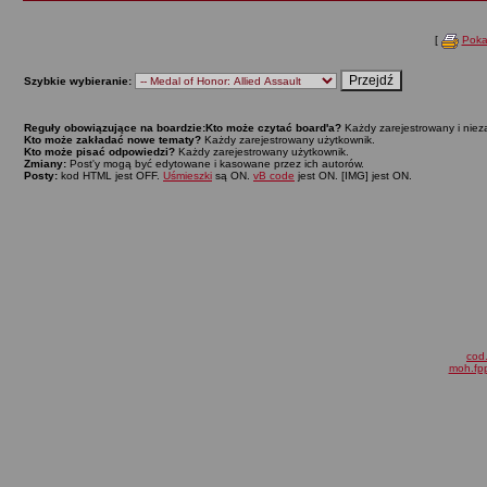
[
Poka
Szybkie wybieranie:
Reguły obowiązujące na boardzie:
Kto może czytać board'a?
Każdy zarejestrowany i niez
Kto może zakładać nowe tematy?
Każdy zarejestrowany użytkownik.
Kto może pisać odpowiedzi?
Każdy zarejestrowany użytkownik.
Zmiany:
Post'y mogą być edytowane i kasowane przez ich autorów.
Posty:
kod HTML jest OFF.
Uśmieszki
są ON.
vB code
jest ON. [IMG] jest ON.
cod.
moh.fpp