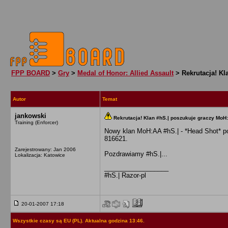
FPP BOARD
>
Gry
>
Medal of Honor: Allied Assault
> Rekrutacja! Kl
Autor
Temat
jankowski
Rekrutacja! Klan #hS.| poszukuje graczy MoH
Training (Enforcer)
Nowy klan MoH:AA #hS.| - *Head Shot* po
816621.
Zarejestrowany: Jan 2006
Pozdrawiamy #hS.|...
Lokalizacja: Katowice
__________________
#hS.| Razor-pl
20-01-2007 17:18
Wszystkie czasy są EU (PL). Aktualna godzina 13:46.