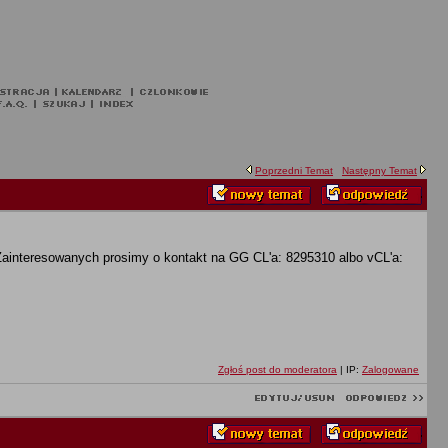
Poprzedni Temat
Następny Temat
Zainteresowanych prosimy o kontakt na GG CL'a: 8295310 albo vCL'a:
Zgłoś post do moderatora
| IP:
Zalogowane