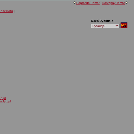
Poprzedni Temat
Następny Temat
ego tematu
]
Oceń Dyskusje:
pp.pl
on.fpp.pl