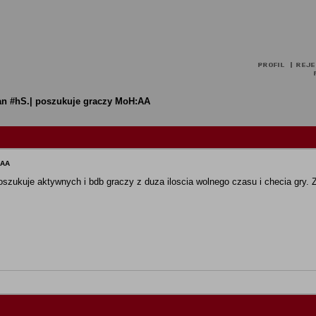
an #hS.| poszukuje graczy MoH:AA
:AA
szukuje aktywnych i bdb graczy z duza iloscia wolnego czasu i checia gry. 