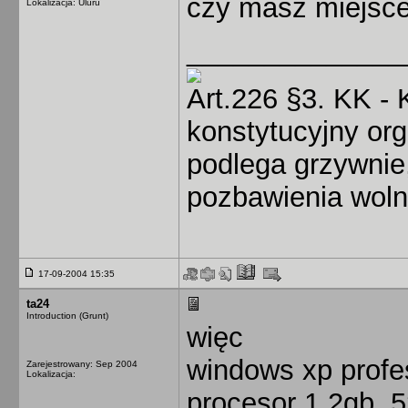
czy masz miejsc
Lokalizacja: Uluru
______________
Art.226 §3. KK - 
konstytucyjny or
podlega grzywnie,
pozbawienia wolno
17-09-2004 15:35
ta24
Introduction (Grunt)
więc
windows xp profe
Zarejestrowany: Sep 2004
Lokalizacja:
procesor 1,2gb ,5