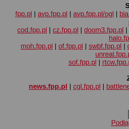
fpp.pl
|
avp.fpp.pl
|
avp.fpp.pl/ogl
|
bia
cod.fpp.pl
|
cz.fpp.pl
|
doom3.fpp.pl
halo.fp
moh.fpp.pl
|
of.fpp.pl
|
swbf.fpp.pl
|
unreal.fpp.
sof.fpp.pl
|
rtcw.fpp.
news.fpp.pl
|
cgl.fpp.pl
|
battlene
Podłą