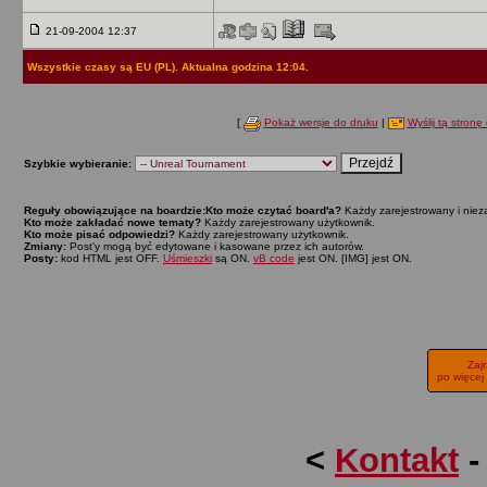
21-09-2004 12:37
Wszystkie czasy są EU (PL). Aktualna godzina 12:04.
[
Pokaż wersje do druku
|
Wyślij tą stronę 
Szybkie wybieranie:
Reguły obowiązujące na boardzie:
Kto może czytać board'a?
Każdy zarejestrowany i niez
Kto może zakładać nowe tematy?
Każdy zarejestrowany użytkownik.
Kto może pisać odpowiedzi?
Każdy zarejestrowany użytkownik.
Zmiany:
Post'y mogą być edytowane i kasowane przez ich autorów.
Posty:
kod HTML jest OFF.
Uśmieszki
są ON.
vB code
jest ON. [IMG] jest ON.
Zaj
po więcej
<
Kontakt