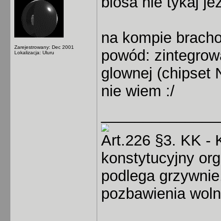
biosa nie tykaj je
na kompie brachol
Zarejestrowany: Dec 2001
powód: zintegrow
Lokalizacja: Uluru
glownej (chipset 
nie wiem :/
______________
Art.226 §3. KK - 
konstytucyjny or
podlega grzywnie,
pozbawienia wolno