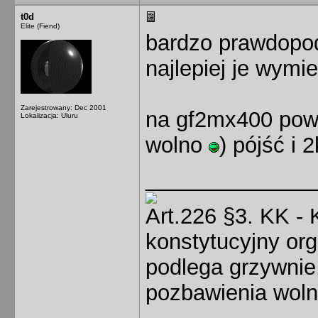
t0d
Elite (Fiend)
bardzo prawdopodo
najlepiej je wymi
Zarejestrowany: Dec 2001
na gf2mx400 pow
Lokalizacja: Uluru
wolno
) pójść i 
______________
Art.226 §3. KK - 
konstytucyjny or
podlega grzywnie,
pozbawienia wolno