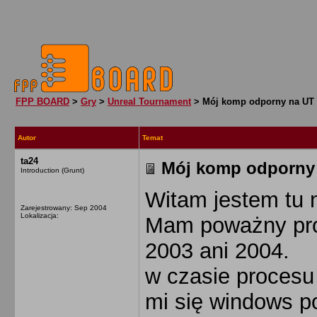
FPP BOARD
>
Gry
>
Unreal Tournament
> Mój komp odporny na UT
Autor
Temat
ta24
Mój komp odporny
Introduction (Grunt)
Witam jestem tu
Zarejestrowany: Sep 2004
Lokalizacja:
Mam poważny pro
2003 ani 2004.
w czasie procesu
mi się windows p