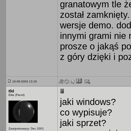
granatowym tle ż
został zamknięty.
wersje demo. dod
innymi grami nie
prosze o jakąś p
z góry dzięki i p
16-09-2004 13:18
t0d
Elite (Fiend)
jaki windows?
co wypisuje?
jaki sprzet?
Zarejestrowany: Dec 2001