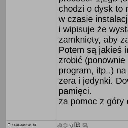
chodzi o dysk to
w czasie instalac
i wipisuje że wys
zamknięty, aby z
Potem są jakieś i
zrobić (ponownie
program, itp..) na
zera i jedynki. D
pamięci.
za pomoc z góry d
19-09-2004 01:28