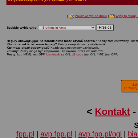
Wszystkie czasy są EU (PL). Aktualna godzina 06:17.
[
Pokaż wersje do druku
|
Wyślij tą stronę 
Szybkie wybieranie:
Reguły obowiązujące na boardzie:
Kto może czytać board'a?
Każdy zarejestrowany i niez
Kto może zakładać nowe tematy?
Każdy zarejestrowany użytkownik.
Kto może pisać odpowiedzi?
Każdy zarejestrowany użytkownik.
Zmiany:
Post'y mogą być edytowane i kasowane przez ich autorów.
Posty:
kod HTML jest OFF.
Uśmieszki
są ON.
vB code
jest ON. [IMG] jest OFF.
Zaj
po więcej
<
Kontakt
fpp.pl
|
avp.fpp.pl
|
avp.fpp.pl/ogl
|
bia