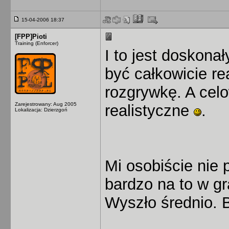
15-04-2006 18:37
[FPP]Pioti
Training (Enforcer)
I to jest doskona
być całkowicie re
rozgrywkę. A celo
Zarejestrowany: Aug 2005
realistyczne
.
Lokalizacja: Dzierzgoń
Mi osobiście nie 
bardzo na to w gr
Wyszło średnio. B
______________