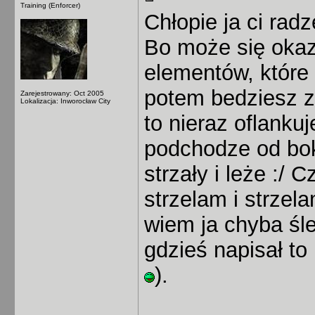
Training (Enforcer)
Chłopie ja ci rad
Bo może się okaz
elementów, które 
potem bedziesz 
Zarejestrowany: Oct 2005
Lokalizacja: Inworocław City
to nieraz oflanku
podchodze od bok
strzały i leże :/
strzelam i strzela
wiem ja chyba śl
gdzieś napisał to
).
______________