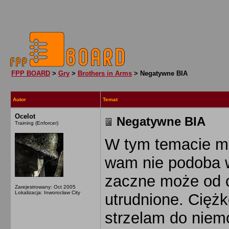
FPP BOARD
>
Gry
>
Brothers in Arms
> Negatywne BIA
Autor
Temat
Ocelot
Negatywne BIA
Training (Enforcer)
W tym temacie moż
wam nie podoba w 
zaczne może od c
Zarejestrowany: Oct 2005
Lokalizacja: Inworocław City
utrudnione. Cięż
strzelam do nie