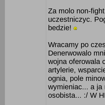
Za molo non-fig
uczestniczyc. Po
bedzie!
Wracamy po czesc
Denerwowalo mnie
wojna oferowala c
artylerie, wsparc
ognia, pole min
wymieniac... a ja
osobista... :/ W 