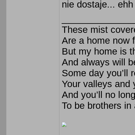
nie dostaje... ehh
______________
These mist cover
Are a home now 
But my home is t
And always will b
Some day you’ll r
Your valleys and 
And you’ll no lon
To be brothers in