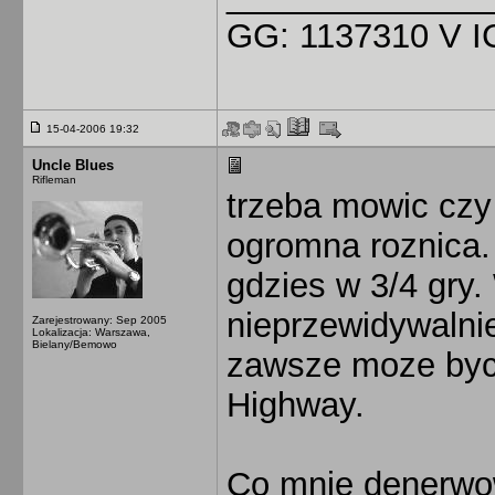
GG: 1137310 V IC
15-04-2006 19:32
Uncle Blues
Rifleman
trzeba mowic czy 
ogromna roznica.
gdzies w 3/4 gry
nieprzewidywalnie
Zarejestrowany: Sep 2005
Lokalizacja: Warszawa,
Bielany/Bemowo
zawsze moze byc 
Highway.
Co mnie denerwo