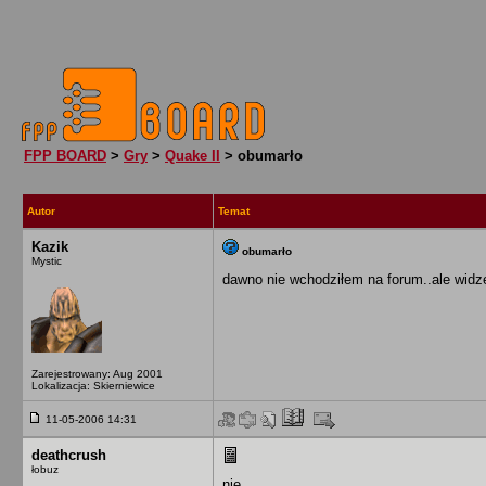
FPP BOARD
>
Gry
>
Quake II
> obumarło
Autor
Temat
Kazik
obumarło
Mystic
dawno nie wchodziłem na forum..ale widzę
Zarejestrowany: Aug 2001
Lokalizacja: Skierniewice
11-05-2006 14:31
deathcrush
łobuz
nie