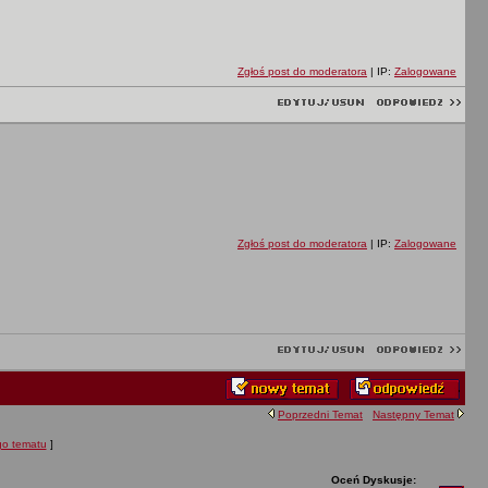
Zgłoś post do moderatora
| IP:
Zalogowane
Zgłoś post do moderatora
| IP:
Zalogowane
Poprzedni Temat
Następny Temat
ego tematu
]
Oceń Dyskusje: