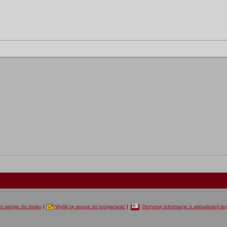
ż wersje do druku
|
Wyślij tą stronę do przyjaciela!
|
Otrzymuj informacje o aktualizacji t