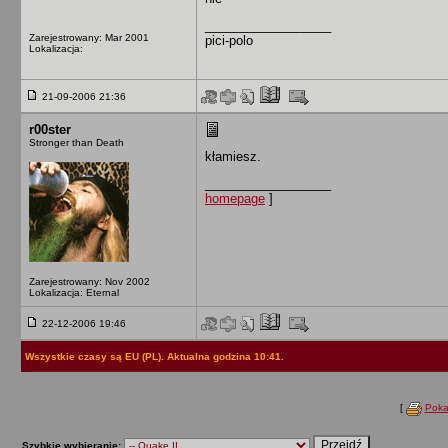
__________________
Zarejestrowany: Mar 2001
pici-polo
Lokalizacja:
21-09-2006 21:36
r00ster
Stronger than Death
kłamiesz.
__________________
homepage
]
Zarejestrowany: Nov 2002
Lokalizacja: Eternal
22-12-2006 19:46
Wszystkie czasy są EU (PL). Aktualna godzina 10:41.
[
Poka
Szybkie wybieranie: