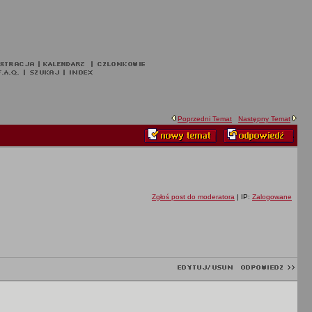
Poprzedni Temat
Następny Temat
Zgłoś post do moderatora
| IP:
Zalogowane