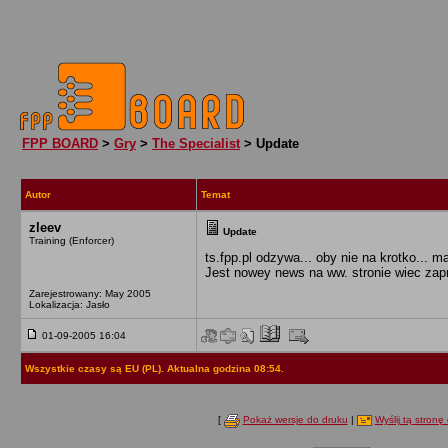
FPP BOARD
>
Gry
>
The Specialist
> Update
Autor
Temat
zleev
Update
Training (Enforcer)
ts.fpp.pl odzywa... oby nie na krotko... 
Jest nowey news na ww. stronie wiec zap
Zarejestrowany: May 2005
Lokalizacja: Jasło
01-09-2005 16:04
Wszystkie czasy są EU (PL). Aktualna godzina 08:54.
[
Pokaż wersje do druku
|
Wyślij tą stronę 