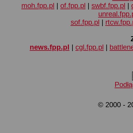
moh.fpp.pl
|
of.fpp.pl
|
swbf.fpp.pl
|
unreal.fpp.
sof.fpp.pl
|
rtcw.fpp.
news.fpp.pl
|
cgl.fpp.pl
|
battlene
Podłą
© 2000 - 