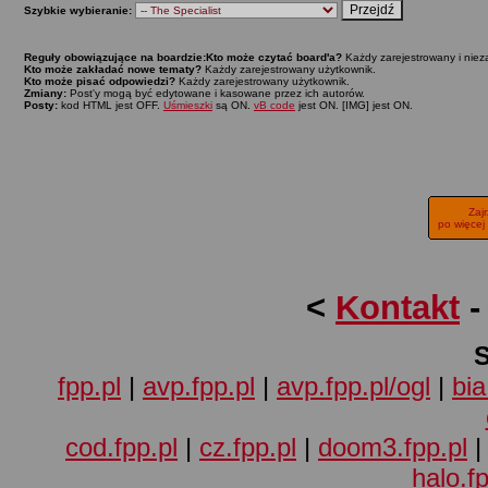
Szybkie wybieranie:
Reguły obowiązujące na boardzie:
Kto może czytać board'a?
Każdy zarejestrowany i niez
Kto może zakładać nowe tematy?
Każdy zarejestrowany użytkownik.
Kto może pisać odpowiedzi?
Każdy zarejestrowany użytkownik.
Zmiany:
Post'y mogą być edytowane i kasowane przez ich autorów.
Posty:
kod HTML jest OFF.
Uśmieszki
są ON.
vB code
jest ON. [IMG] jest ON.
Zaj
po więcej
<
Kontakt
fpp.pl
|
avp.fpp.pl
|
avp.fpp.pl/ogl
|
bia
cod.fpp.pl
|
cz.fpp.pl
|
doom3.fpp.pl
halo.fp