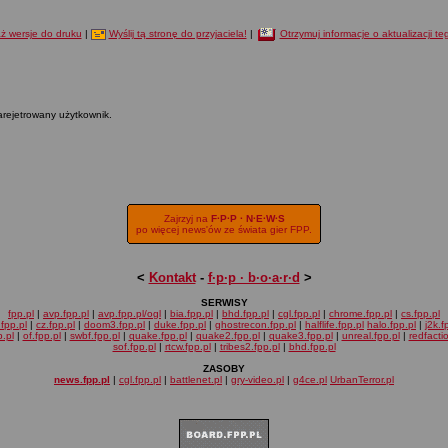
ż wersje do druku
|
Wyślij tą stronę do przyjaciela!
|
Otrzymuj informacje o aktualizacji t
arejetrowany użytkownik.
Zajrzyj na
F·P·P · N·E·W·S
po więcej news'ów ze świata gier FPP.
<
Kontakt
-
f·p·p · b·o·a·r·d
>
SERWISY
fpp.pl
|
avp.fpp.pl
|
avp.fpp.pl/ogl
|
bia.fpp.pl
|
bhd.fpp.pl
|
cgl.fpp.pl
|
chrome.fpp.pl
|
cs.fpp.pl
fpp.pl
|
cz.fpp.pl
|
doom3.fpp.pl
|
duke.fpp.pl
|
ghostrecon.fpp.pl
|
halflife.fpp.pl
halo.fpp.pl
|
j2k.f
.pl
|
of.fpp.pl
|
swbf.fpp.pl
|
quake.fpp.pl
|
quake2.fpp.pl
|
quake3.fpp.pl
|
unreal.fpp.pl
|
redfacti
sof.fpp.pl
|
rtcw.fpp.pl
|
tribes2.fpp.pl
|
bhd.fpp.pl
ZASOBY
news.fpp.pl
|
cgl.fpp.pl
|
battlenet.pl
|
gry-video.pl
|
g4ce.pl
UrbanTerror.pl