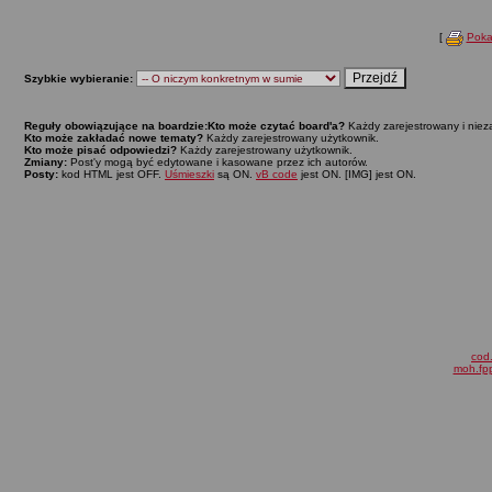
[
Poka
Szybkie wybieranie:
Reguły obowiązujące na boardzie:
Kto może czytać board'a?
Każdy zarejestrowany i niez
Kto może zakładać nowe tematy?
Każdy zarejestrowany użytkownik.
Kto może pisać odpowiedzi?
Każdy zarejestrowany użytkownik.
Zmiany:
Post'y mogą być edytowane i kasowane przez ich autorów.
Posty:
kod HTML jest OFF.
Uśmieszki
są ON.
vB code
jest ON. [IMG] jest ON.
cod.
moh.fpp