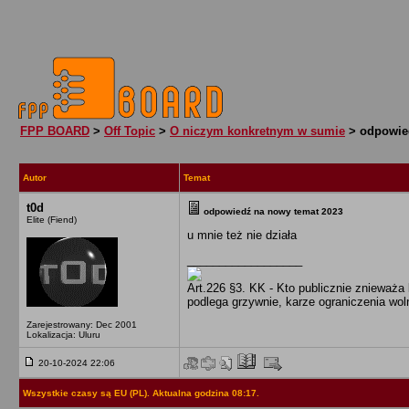
FPP BOARD
>
Off Topic
>
O niczym konkretnym w sumie
> odpowied
Autor
Temat
t0d
odpowiedź na nowy temat 2023
Elite (Fiend)
u mnie też nie działa
__________________
Art.226 §3. KK - Kto publicznie znieważa
podlega grzywnie, karze ograniczenia woln
Zarejestrowany: Dec 2001
Lokalizacja: Uluru
20-10-2024 22:06
Wszystkie czasy są EU (PL). Aktualna godzina 08:17.