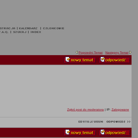
Poprzedni Temat
Następny Temat
Zgłoś post do moderatora
| IP:
Zalogowane