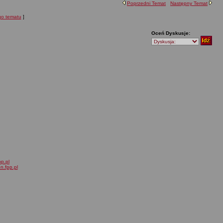
Poprzedni Temat
Następny Temat
ego tematu
]
Oceń Dyskusje:
pp.pl
on.fpp.pl