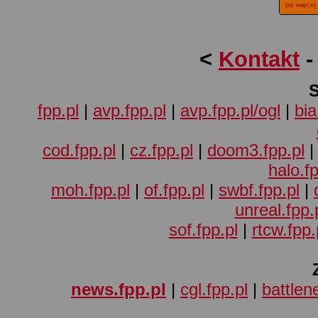
po więcej
<
Kontakt
fpp.pl
|
avp.fpp.pl
|
avp.fpp.pl/ogl
|
bia
cod.fpp.pl
|
cz.fpp.pl
|
doom3.fpp.pl
halo.fp
moh.fpp.pl
|
of.fpp.pl
|
swbf.fpp.pl
|
unreal.fpp.
sof.fpp.pl
|
rtcw.fpp.
news.fpp.pl
|
cgl.fpp.pl
|
battlene