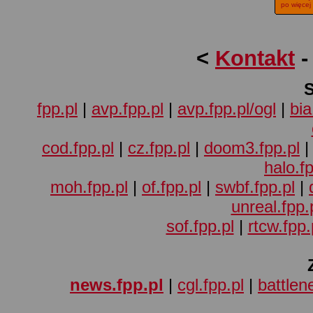
po więcej
<
Kontakt
fpp.pl
|
avp.fpp.pl
|
avp.fpp.pl/ogl
|
bia
cod.fpp.pl
|
cz.fpp.pl
|
doom3.fpp.pl
halo.fp
moh.fpp.pl
|
of.fpp.pl
|
swbf.fpp.pl
|
unreal.fpp.
sof.fpp.pl
|
rtcw.fpp.
news.fpp.pl
|
cgl.fpp.pl
|
battlene